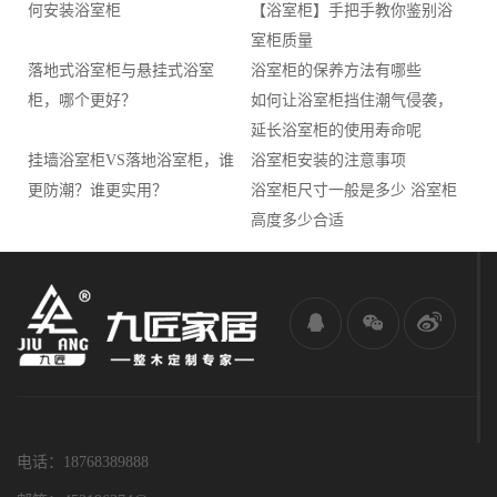
何安装浴室柜
【浴室柜】手把手教你鉴别浴
室柜质量
落地式浴室柜与悬挂式浴室
浴室柜的保养方法有哪些
柜，哪个更好？
如何让浴室柜挡住潮气侵袭，
延长浴室柜的使用寿命呢
挂墙浴室柜VS落地浴室柜，谁
浴室柜安装的注意事项
更防潮？谁更实用？
浴室柜尺寸一般是多少 浴室柜
高度多少合适
电话：18768389888