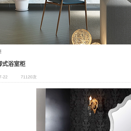
柜
脚式浴室柜
7-22
71120次