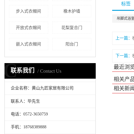
标签
步入式衣帽间
橡木护墙
吊脚式浴
开放式衣帽间
花梨复合门
上一篇：
嵌入式衣帽间
阳台门
下一篇：
C
最近浏
联系我们
Contact Us
相关产
相关新
企业名称：黄山九匠家居有限公司
联系人：毕先生
电话：0572-3650759
手机：18768389888