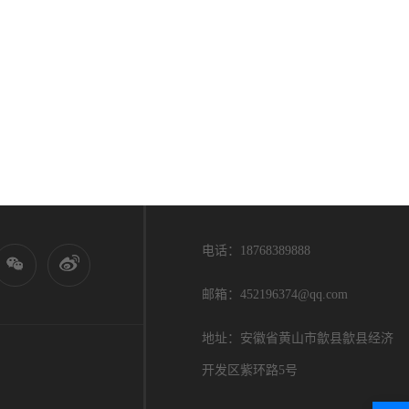
电话：18768389888
邮箱：452196374@qq.com
地址：安徽省黄山市歙县歙县经济
开发区紫环路5号