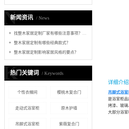
N
新闻资讯
News
找整木家居定制厂家有哪些注意事项？怎样挑选适合的
整木家居定制有哪些经典款式？
整木家居定制影响家居风格的要点？
K
热门关键词
Keywords
详细介绍
个性衣帽间
樱桃木复合门
吊脚式浴室
是浴室柜品
烤漆、玻璃
走动式浴室柜
原木护墙
大部分浴室
吊脚式浴室柜
紫薇复合门