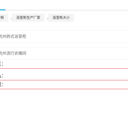
,
,
室柜
浴室柜生产厂家
浴室柜大小
杭州转式浴室柜
杭州流行衣帽间
览：
品：
闻：