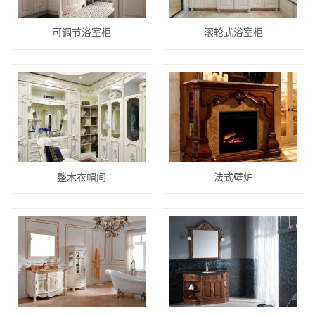
可调节浴室柜
滚轮式浴室柜
整木衣帽间
法式壁炉