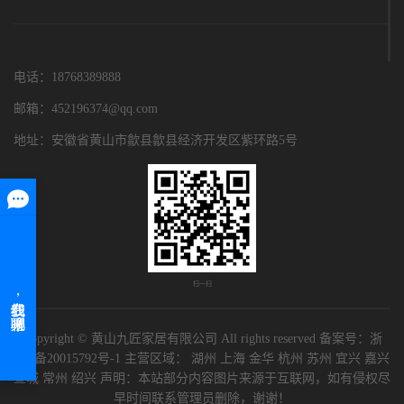
电话：18768389888
邮箱：452196374@qq.com
地址：安徽省黄山市歙县歙县经济开发区紫环路5号
扫一扫
Copyright © 黄山九匠家居有限公司 All rights reserved 备案号：
浙
ICP备20015792号-1
主营区域：
湖州
上海
金华
杭州
苏州
宜兴
嘉兴
宣城
常州
绍兴
声明：本站部分内容图片来源于互联网，如有侵权尽
早时间联系管理员删除，谢谢！