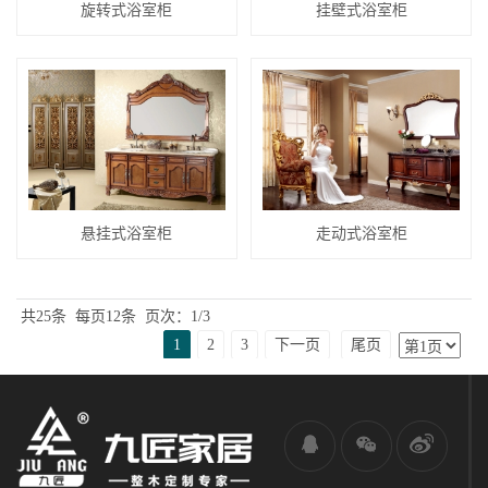
旋转式浴室柜
挂壁式浴室柜
悬挂式浴室柜
走动式浴室柜
共25条
每页12条
页次：1/3
1
2
3
下一页
尾页