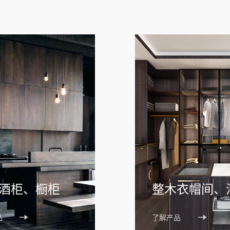
酒柜、橱柜
整木衣帽间、
品
了解产品