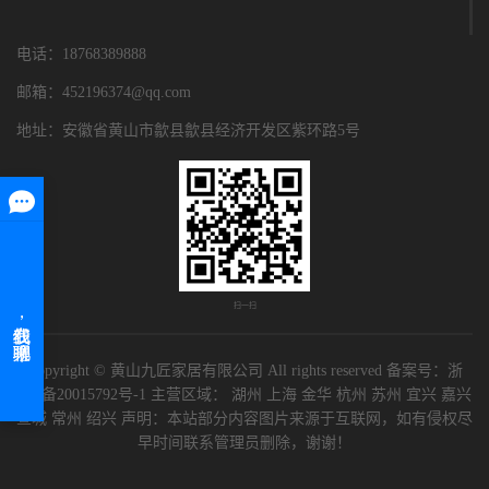
电话：18768389888
邮箱：452196374@qq.com
地址：安徽省黄山市歙县歙县经济开发区紫环路5号
扫一扫
Copyright © 黄山九匠家居有限公司 All rights reserved 备案号：
浙
ICP备20015792号-1
主营区域：
湖州
上海
金华
杭州
苏州
宜兴
嘉兴
宣城
常州
绍兴
声明：本站部分内容图片来源于互联网，如有侵权尽
早时间联系管理员删除，谢谢！