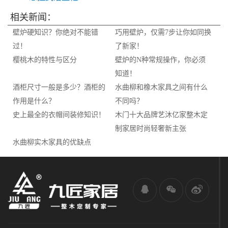
相关新闻：
​壁炉硬知识？你绝对不能错
巧用壁炉，仅需7步让你如同换
过！
了新家！
樱桃木的特性与区分
壁炉的N种常规操作，你必须
知道！
酒柜尺寸一般是多少？酒柜的
水曲柳和橡木家具之间有什么
作用是什么？
不同吗？
史上最全的衣帽间装修知识！
木门十大品牌艺沐亿家整木定
制家居时尚轻奢新主张
水曲柳实木家具的优缺点