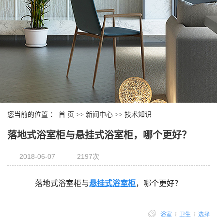
您当前的位置 ：
首 页
>>
新闻中心
>>
技术知识
落地式浴室柜与悬挂式浴室柜，哪个更好？
2018-06-07
2197次
落地式浴室柜与
悬挂式浴室柜
，哪个更好？
浴室
/
卫生
/
选择