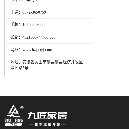
电话：0572-3650759
手机：18768389888
邮箱：452196374@qq.com
网址：www.hzymyj.com
地址：安徽省黄山市歙县歙县经济开发区
紫环路5号