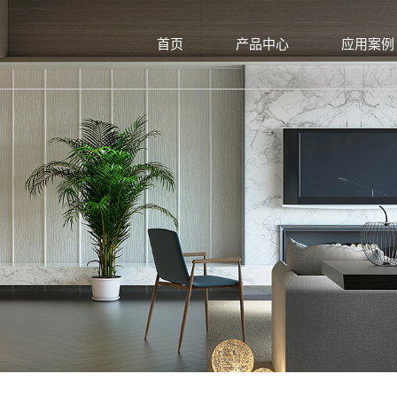
首页
产品中心
应用案例