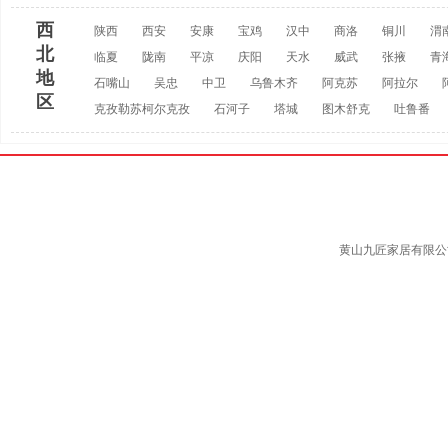
西
陕西
西安
安康
宝鸡
汉中
商洛
铜川
渭
北
临夏
陇南
平凉
庆阳
天水
威武
张掖
青
地
石嘴山
吴忠
中卫
乌鲁木齐
阿克苏
阿拉尔
区
克孜勒苏柯尔克孜
石河子
塔城
图木舒克
吐鲁番
黄山九匠家居有限