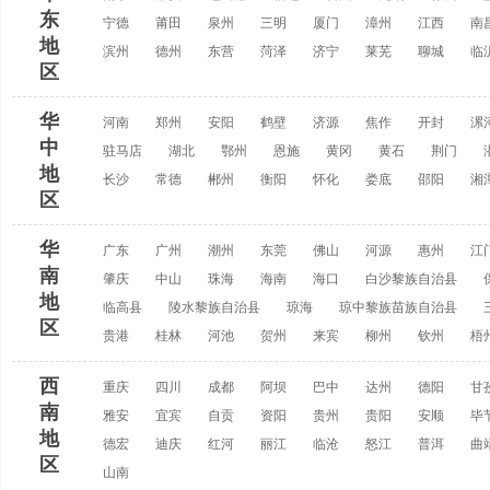
东
宁德
莆田
泉州
三明
厦门
漳州
江西
南
地
滨州
德州
东营
菏泽
济宁
莱芜
聊城
临
区
华
河南
郑州
安阳
鹤壁
济源
焦作
开封
漯
中
驻马店
湖北
鄂州
恩施
黄冈
黄石
荆门
地
长沙
常德
郴州
衡阳
怀化
娄底
邵阳
湘
区
华
广东
广州
潮州
东莞
佛山
河源
惠州
江
南
肇庆
中山
珠海
海南
海口
白沙黎族自治县
地
临高县
陵水黎族自治县
琼海
琼中黎族苗族自治县
区
贵港
桂林
河池
贺州
来宾
柳州
钦州
梧
西
重庆
四川
成都
阿坝
巴中
达州
德阳
甘
南
雅安
宜宾
自贡
资阳
贵州
贵阳
安顺
毕
地
德宏
迪庆
红河
丽江
临沧
怒江
普洱
曲
区
山南