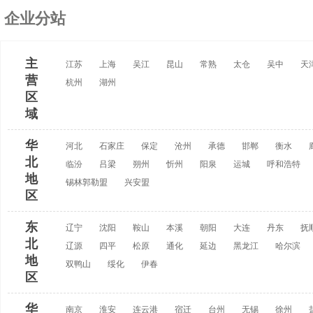
企业分站
主
江苏
上海
吴江
昆山
常熟
太仓
吴中
天
营
杭州
湖州
区
域
华
河北
石家庄
保定
沧州
承德
邯郸
衡水
北
临汾
吕梁
朔州
忻州
阳泉
运城
呼和浩特
地
锡林郭勒盟
兴安盟
区
东
辽宁
沈阳
鞍山
本溪
朝阳
大连
丹东
抚
北
辽源
四平
松原
通化
延边
黑龙江
哈尔滨
地
双鸭山
绥化
伊春
区
华
南京
淮安
连云港
宿迁
台州
无锡
徐州