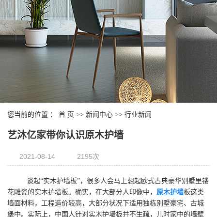
您当前的位置 ：
首 页
>>
新闻中心
>>
行业新闻
艺沐亿家带你认识原木护墙
2021-08-14
2195次
谈起“实木护墙板”，很多人会马上想起欧式古典豪华别墅里镂
花雕瓷的实木护墙板。确实，在大部分人印像中，
原木护墙
板这类
墙面材料，工程造价较高，大部分状况下适用独栋别墅豪宅、古城
堡中。实际上，中国人针对实木护墙板并不生疏，儿时家中的墙壁