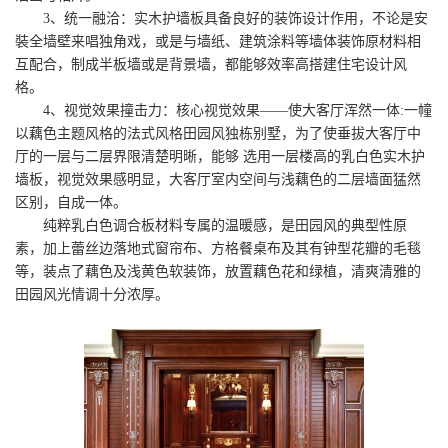
3、统一融洽：实木护墙板具备良好的装饰设计作用，不论是安
裝全墙壁来唱独角戏，或是与墙纸、建筑涂料等墙体装饰原材料相
互配合，制成半板墙或是背景墙，都能够效率高搭建住宅设计风
格。
4、视觉效果撞击力：核心视觉效果——使大客厅浑然一体:一幢
以藕色主题风格的法式风格田园风独栋别墅，为了使垂拔大客厅中
厅的一层与二层界限清楚明晰，能够 选用一层楼高的乳白色实木护
墙板，视觉效果感明显，大客厅室内空间与浅藕色的二层墙面猛然
区别，自成一体。
纯粹乳白色调合板材料专属的温暖感，是田园风的典型性原
素，加上蕾丝边落地式窗帘布、方格餐桌布及其有钟型花瓣的毛毯
等，装点了藕色及浅黄色软装饰，放置藕色花和绿植，清爽清雅的
田园风光情调十分浓厚。