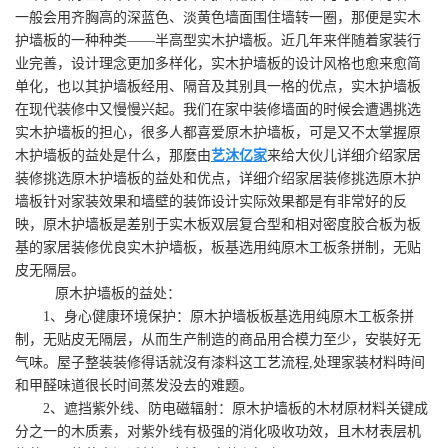
一般会用齐胸高的深蓝色、淡黄色墙面围住墙转一圈，那便是实木
护墙板的一种种类——半高型实木护墙板。近几年来伴随着家装行
业完善，设计理念更加多样化，实木护墙板的设计风格也愈来愈简
单化，也以其护墙板经用、隔音及其别具一格的优点，实木护墙板
在现代装修中又慢慢兴起。我们在家中装修墙面的时候会遭遇挑选
实木护墙板的担心，很多人都喜爱原木护墙板，可是又不太掌握原
木护墙板的益处是什么，那麼由
艺沐亿家
来给大伙儿详细介绍家居
装修挑选原木护墙板的益处和优点，详细介绍家居装修挑选原木护
墙板针对家装效果和墙壁的装饰设计实际效果都是有非常好的反
映，原木护墙板是差别于实木板双层复合型和相对密度胶合板为板
基的家居装修优良实木护墙板，板基选用纯原木工板条拼制，无贴
皮无隔层。
原木护墙板的益处：
1、身心健康环境保护：原木护墙板板基选用纯原木工板条拼
制，无贴皮无隔层，从而生产制造的商品用合模力至少，安裝好无
气味。屋子整装装修得话就沒有漆料这工艺流程,处理家装材料時间
和甲醛味道很长时间蒸发没去的难题。
2、遮挡紫外线、防电磁辐射：原木护墙板的木材原材料关键成
分之一的木质素，对紫外线有极强的消化吸收功效，且木材表层机