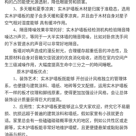
构的凸凹能使光源透射，降低眼疲劳和损害。
3、多天暖和夏季凉爽：实木护墙板木材是归属于准稳态，选用
实木护墙板的屋子会多天暖和夏季凉爽，并且由于木材自身对屋子
空气相对湿度能够 具有缓冲作用。
4、隔音降噪效果非常的好：实木护墙板经检测机构检验隔音降
噪达29声贝，等同于一大半实体墙的隔音降噪，比如对卧房洗手间
的下水管道水的声音可以非常好地隔音。
板墙对响声造成的漫反射光，合理缓存超重低音的冲击性，及
其原材料自身对音箱欠佳锐波的优良消化吸收，进而在室内空间产
生三级减噪作用，大幅度提高生命中三分之一的時间睡眠。
原木护墙板优点：
1、装饰艺术：实木护墙板既能够 开创设计风格独立的管理体
系，也便捷与建筑涂料、墙纸、地砖等交叉配搭，运用实木护墙板
不一样的板才纹理和脚线原素，使得更加加强设计风格，会让总体
装饰设计质量获得巨大的提高。
2、应用性：实木护墙板更能够这么受大家欢迎，终究它不易磨
损、抗损远超于普遍的建筑涂料和墙纸，假如家里有小孩就更合
适。家里总会有一些磕磕碰碰概率很大的地区，例如公共性区或走
廊等，实木护墙板能非常好地维护墙壁，且更便捷悬架或黏贴装饰
油画与相片。