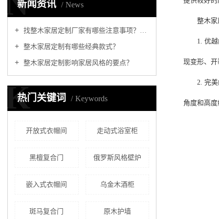
N
提供较好的
新闻资讯
News
整木家
找整木家居定制厂家有哪些注意事项？怎样挑选适合的
1. 
整木家居定制有哪些经典款式？
现变形、开
整木家居定制影响家居风格的要点？
2. 
K
热门关键词
Keywords
角度和高度
开放式衣帽间
走动式浴室柜
黑檀复合门
俄罗斯风格壁炉
嵌入式衣帽间
乌金木酒柜
斑马复合门
原木护墙