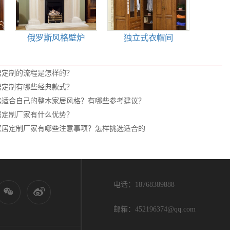
俄罗斯风格壁炉
独立式衣帽间
居定制的流程是怎样的？
居定制有哪些经典款式？
选适合自己的整木家居风格？有哪些参考建议？
居定制厂家有什么优势？
家居定制厂家有哪些注意事项？怎样挑选适合的
电话：18768389888
邮箱：452196374@qq.com