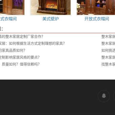
入式衣帽间
美式壁炉
开放式衣帽间
闻：
适的整木家居定制厂家合作？
整木家
家居：如何根据生活方式定制理想的家具？
整木家
的家具品质如何？
如何挑
定制影响家居风格的要点？
整木家
，质量如何？值得信赖吗？
找整木