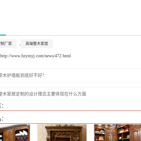
,
定制厂家
高端整木家居
://www.hzymyj.com/news/472.html
原木护墙板到底好不好?
整木家居定制的设计理念主要体现在什么方面
览：
品：