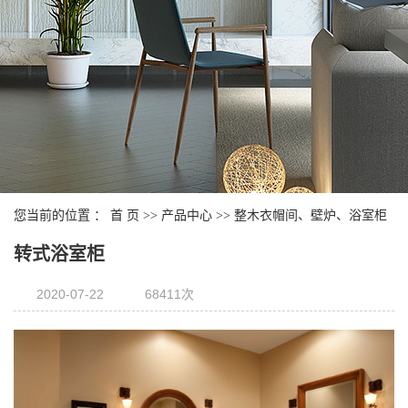
您当前的位置 ：
首 页
>>
产品中心
>>
整木衣帽间、壁炉、浴室柜
转式浴室柜
2020-07-22
68411次