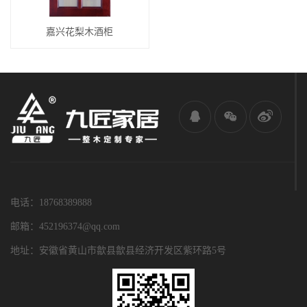
嘉兴花梨木酒柜
电话：18768389888
邮箱：452196374@qq.com
地址：安徽省黄山市歙县歙县经济开发区紫环路5号