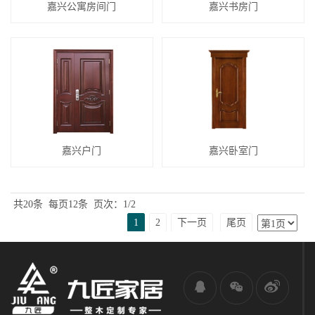
嘉兴公寓房间门
嘉兴书房门
嘉兴户门
嘉兴卧室门
共20条
每页12条
页次：1/2
1
2
下一页
尾页