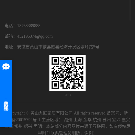
电话：18768389888
邮箱：452196374@qq.com
地址：安徽省黄山市歙县歙县经济开发区紫环路5号
扫一扫
Copyright © 黄山九匠家居有限公司 All rights reserved 备案号：
浙
ICP备20015792号-1
主营区域：
湖州
上海
金华
杭州
苏州
宜兴
嘉兴
宣城
常州
绍兴
声明：本站部分内容图片来源于互联网，如有侵权尽
早时间联系管理员删除，谢谢！