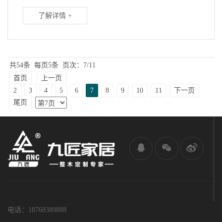
了解详情 +
共54条
每页5条
页次：7/11
首页
上一页
2
3
4
5
6
7
8
9
10
11
下一页
尾页
电话：18768389888