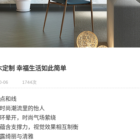
木定制 幸福生活如此简单
0-06
1744次
点和线
时尚潮流里的怡人
环晕开，时尚气场萦绕
蕴含支撑力，视觉效果相互制衡
露绮丽与清雅