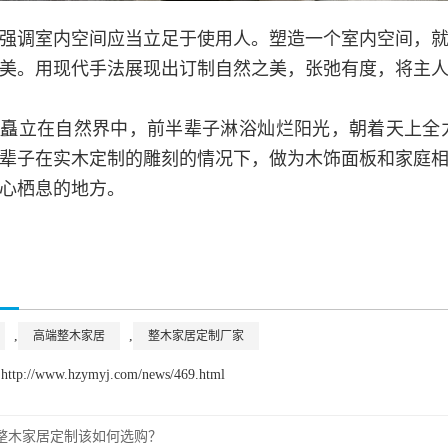
强调室内空间应当立足于使用人。塑造一个室内空间，
美。用现代手法展现出订制自然之美，张弛有度，将主
木矗立在自然界中，前半辈子淋浴灿烂阳光，朝着天上全
辈子在实木定制的雕刻的情况下，做为木饰面板和家庭
心栖息的地方。
,
,
高端整木家居
整木家居定制厂家
://www.hzymyj.com/news/469.html
整木家居定制该如何选购？