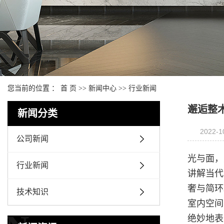
您当前的位置 ：
首 页
>>
新闻中心
>>
行业新闻
邂逅整
新闻分类
2022-1
公司新闻
光与面，
行业新闻
讲解当代
奢与简环
技术知识
室内空间
绝妙地表