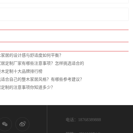
木家居的设计感与舒适度如何平衡？
家居定制厂家有哪些注意事项？怎样挑选适合的
年整木定制十大品牌排行榜
选适合自己的整木家居风格？有哪些参考建议？
居定制的注意事项你知道多少？
电话：18768389888