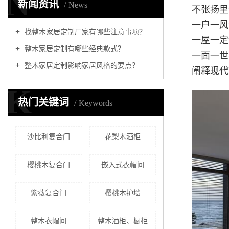
N
新闻资讯
News
不张扬里
一户一风
找整木家居定制厂家有哪些注意事项？怎样挑选适合的
一屋一定
整木家居定制有哪些经典款式？
一面一世
整木家居定制影响家居风格的要点？
阐释现代
K
热门关键词
Keywords
沙比利复合门
花梨木酒柜
樱桃木复合门
嵌入式衣帽间
紫薇复合门
樱桃木护墙
整木衣帽间
整木酒柜、橱柜