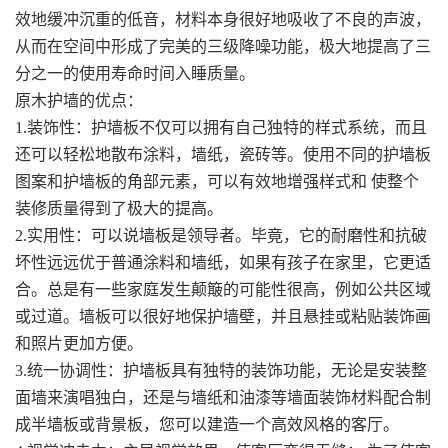
效地缓冲沉重的低音，材料本身很好地吸收了不良的声波，
从而在空间中形成了完美的三级降噪功能，极大地提高了三
分之一的使用寿命时间入睡质量。
原木护墙的优点：
1.装饰性：护墙板不仅可以拥有自己独特的样式系统，而且
还可以轻松地散布涂料，墙纸，瓷砖等。使用不同的护墙板
图案和护墙板的角部元素，可以有效地增强样式和 使整个
装修质量得到了极大的提高。
2.实用性：可以说墙板是领导者。毕竟，它的耐磨性和抗破
坏性远远优于普通涂料和墙纸，如果有孩子在家里，它更适
合。总是有一些家庭发生颠簸的可能性很高，例如公共区域
或过道。墙板可以很好地保护墙壁，并且悬挂或粘贴装饰画
和照片更加方便。
3.统一协调性：护墙板具有独特的装饰功能，无论是安装整
面墙来演唱独白，还是与墙纸和油漆等墙面装饰材料配合制
成半墙板或背景板，您可以建造一个高效风格的客厅。