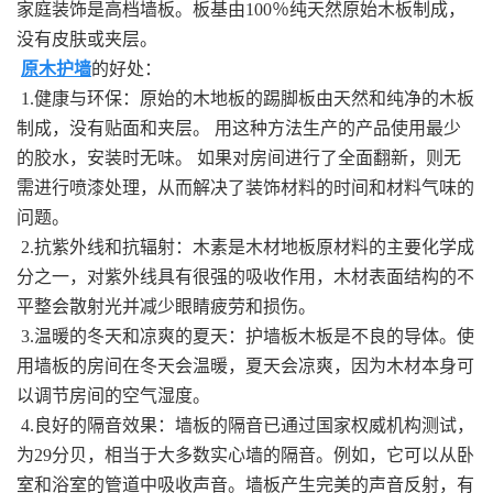
家庭装饰是高档墙板。板基由100％纯天然原始木板制成，
没有皮肤或夹层。
原木护墙
的好处：
1.健康与环保：原始的木地板的踢脚板由天然和纯净的木板
制成，没有贴面和夹层。 用这种方法生产的产品使用最少
的胶水，安装时无味。 如果对房间进行了全面翻新，则无
需进行喷漆处理，从而解决了装饰材料的时间和材料气味的
问题。
2.抗紫外线和抗辐射：木素是木材地板原材料的主要化学成
分之一，对紫外线具有很强的吸收作用，木材表面结构的不
平整会散射光并减少眼睛疲劳和损伤。
3.温暖的冬天和凉爽的夏天：护墙板木板是不良的导体。使
用墙板的房间在冬天会温暖，夏天会凉爽，因为木材本身可
以调节房间的空气湿度。
4.良好的隔音效果：墙板的隔音已通过国家权威机构测试，
为29分贝，相当于大多数实心墙的隔音。例如，它可以从卧
室和浴室的管道中吸收声音。墙板产生完美的声音反射，有