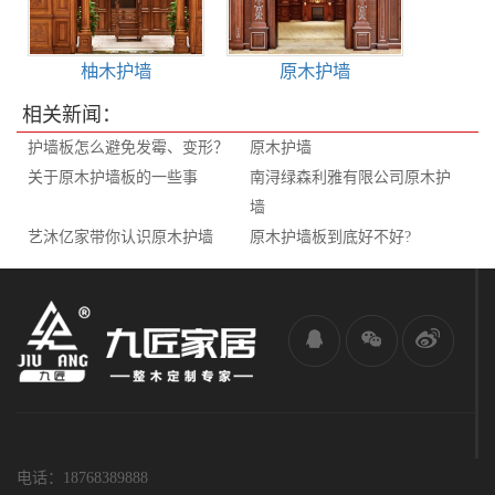
柚木护墙
原木护墙
相关新闻：
护墙板怎么避免发霉、变形？
原木护墙
关于原木护墙板的一些事
南浔绿森利雅有限公司原木护
墙
艺沐亿家带你认识原木护墙
原木护墙板到底好不好?
电话：18768389888