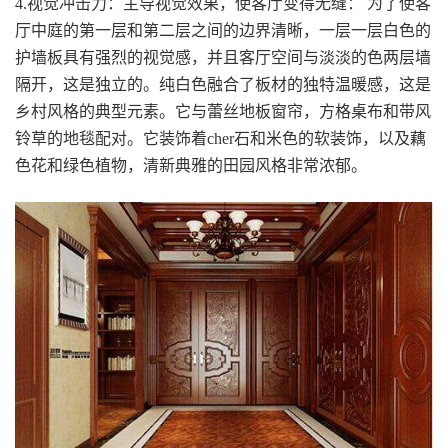
4.视觉冲击力：主导视觉效果，使客厅变得无缝： 为了使客
厅中庭的第一层和第二层之间的边界清晰，一层一层白色的
护墙板具有强烈的视觉感，并且客厅空间与淡淡的色两层墙
隔开，这是独立的。纯白色融合了板材的独特温暖感，这是
乡村风格的典型元素。它与蕾丝地板窗帘，方格桌布和带风
铃草的地毯配对。它装饰着cher石和米色的软装饰，以及藕
色花和绿色植物，清新典雅的田园风格非常浓郁。