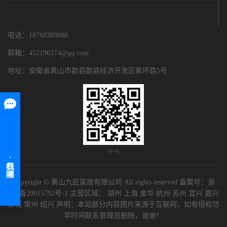
电话：18768389888
邮箱：452196374@qq.com
地址：安徽省黄山市歙县歙县经济开发区紫环路5号
扫一扫
Copyright © 黄山九匠家居有限公司 All rights reserved 备案号：
浙
ICP备20015792号-1
主营区域：
湖州
上海
金华
杭州
苏州
宜兴
嘉兴
宣城
常州
绍兴
声明：本站部分内容图片来源于互联网，如有侵权尽
早时间联系管理员删除，谢谢！