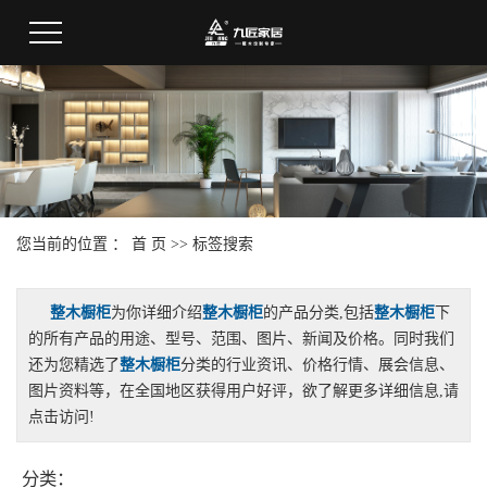
您当前的位置 ：
首 页
>> 标签搜索
整木橱柜
为你详细介绍
整木橱柜
的产品分类,包括
整木橱柜
下
的所有产品的用途、型号、范围、图片、新闻及价格。同时我们
还为您精选了
整木橱柜
分类的行业资讯、价格行情、展会信息、
图片资料等，在全国地区获得用户好评，欲了解更多详细信息,请
点击访问!
分类：