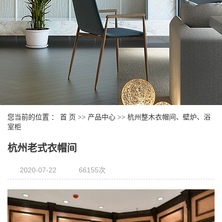
您当前的位置 ：
首 页
>>
产品中心
>>
杭州整木衣帽间、壁炉、浴
室柜
杭州老式衣帽间
2020-07-22
66155次