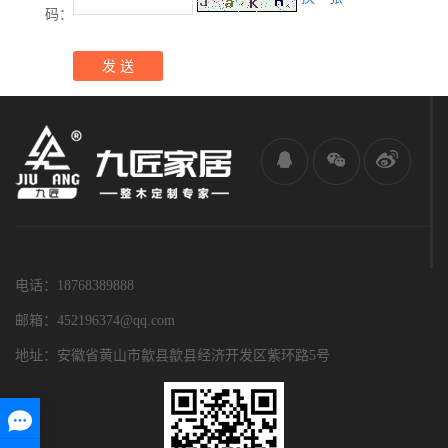
码：
电话：18768389888
邮箱：452196374@qq.com
地址：安徽省黄山市歙县歙县经济开发区紫环路5号