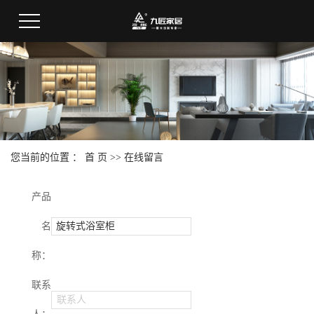
您当前的位置 ：
首 页
>> 在线留言
产品
名
称：
联系
联系人