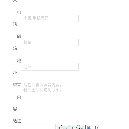
人：
电
座机/手机号码
话：
邮
邮箱
箱：
地
地址
址：
留言
请在此输入留言内容，
我们会尽快与您联系。
内
容：
验证
换一张