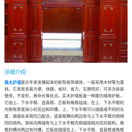
详细介绍：
橡木护墙
是近年来发展起来的新型装饰墙体，一般采用木材等为基
材。它具有安装方便、快捷，省时、省力，互换性好，可多次拆装
使用，不变形、寿命长等优点。实木护墙板是一种屋内墙用护板，
它由上、下水平框、竖直框、芯板和角框组成，在上、下水平框的
内侧有厚度渐小的花边和凹槽，上、下水平框可以插接成不同的长
度，插接处采用凹凸配合，竖直框横向两边有与上下水平框内侧相
同的结构，其纵向两端有与上下水平框内侧插接相对应的结构，角
框的横向两边有凹槽，芯板就插接在上、下水平框、竖直框或角框