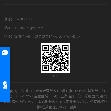
电话：18768389888
邮箱：452196374@qq.com
地址：安徽省黄山市歙县歙县经济开发区紫环路5号
扫一扫
Copyright © 黄山九匠家居有限公司 All rights reserved 备案号：
浙
ICP备20015792号-1
主营区域：
湖州
上海
金华
杭州
苏州
宜兴
嘉兴
宣城
常州
绍兴
声明：本站部分内容图片来源于互联网，如有侵权尽
早时间联系管理员删除，谢谢！