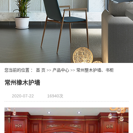
您当前的位置 ：
首 页
>>
产品中心
>>
常州整木护墙、书柜
常州橡木护墙
2020-07-22
16940次